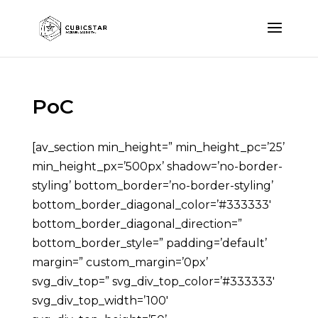
PoC
[av_section min_height=” min_height_pc=’25’
min_height_px=’500px’ shadow=’no-border-
styling’ bottom_border=’no-border-styling’
bottom_border_diagonal_color=’#333333′
bottom_border_diagonal_direction=”
bottom_border_style=” padding=’default’
margin=” custom_margin=’0px’
svg_div_top=” svg_div_top_color=’#333333′
svg_div_top_width=’100′