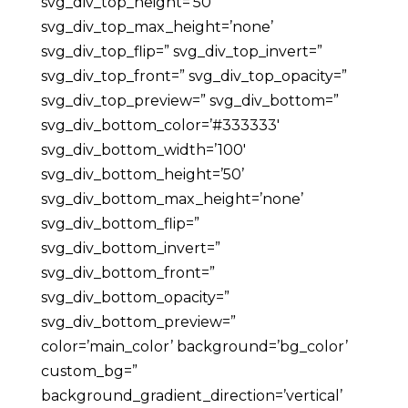
svg_div_top_height=’50’
svg_div_top_max_height=’none’
svg_div_top_flip=” svg_div_top_invert=”
svg_div_top_front=” svg_div_top_opacity=”
svg_div_top_preview=” svg_div_bottom=”
svg_div_bottom_color=’#333333′
svg_div_bottom_width=’100′
svg_div_bottom_height=’50’
svg_div_bottom_max_height=’none’
svg_div_bottom_flip=”
svg_div_bottom_invert=”
svg_div_bottom_front=”
svg_div_bottom_opacity=”
svg_div_bottom_preview=”
color=’main_color’ background=’bg_color’
custom_bg=”
background_gradient_direction=’vertical’