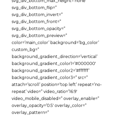
svg_div_bottom_max_height=’none’
svg_div_bottom_flip=”
svg_div_bottom_invert=”
svg_div_bottom_front=”
svg_div_bottom_opacity=”
svg_div_bottom_preview=”
color=’main_color’ background=’bg_color’
custom_bg=”
background_gradient_direction=’vertical’
background_gradient_color1=’#000000′
background_gradient_color2=’#ffffff’
background_gradient_color3=” src=”
attach=’scroll’ position=’top left’ repeat=’no-
repeat’ video=” video_ratio=’16:9′
video_mobile_disabled=” overlay_enable=”
overlay_opacity=’0.5′ overlay_color=”
overlay_pattern=”