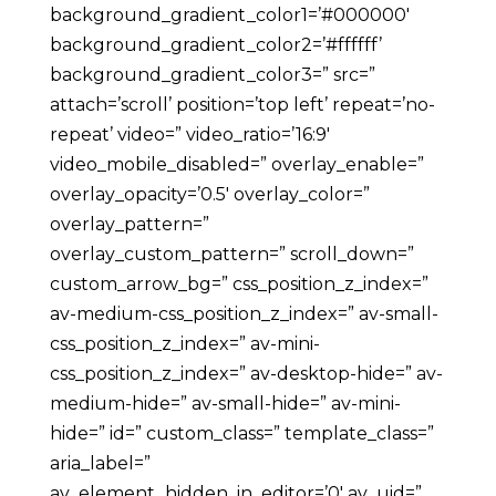
background_gradient_color1=’#000000′
background_gradient_color2=’#ffffff’
background_gradient_color3=” src=”
attach=’scroll’ position=’top left’ repeat=’no-
repeat’ video=” video_ratio=’16:9′
video_mobile_disabled=” overlay_enable=”
overlay_opacity=’0.5′ overlay_color=”
overlay_pattern=”
overlay_custom_pattern=” scroll_down=”
custom_arrow_bg=” css_position_z_index=”
av-medium-css_position_z_index=” av-small-
css_position_z_index=” av-mini-
css_position_z_index=” av-desktop-hide=” av-
medium-hide=” av-small-hide=” av-mini-
hide=” id=” custom_class=” template_class=”
aria_label=”
av_element_hidden_in_editor=’0′ av_uid=”