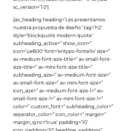
sc_version=’1.0′]
[av_heading heading=’Les presentamos
nuestra propuesta de diseño:’ tag=’h2′
style=’blockquote modern-quote’
subheading_active=” show_icon=”
icon=’ue800′ font=’entypo-fontello’ size=”
av-medium-font-size-title=” av-small-font-
size-title=” av-mini-font-size-title=”
subheading_size=” av-medium-font-size=”
av-small-font-size=” av-mini-font-size=”
icon_size=” av-medium-font-size-1=” av-
small-font-size-1=” av-mini-font-size-1=”
color=” custom_font=” subheading_color=”
seperator_color=” icon_color=” margin=”
margin_sync=’true’ padding=’10’
icon_padding=’10’ headline_padding=”