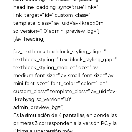
headline_padding_sync=’true’ link=”
link_target=” id=” custom_class=”
template_class=” av_uid=’av-lkredx0m’
sc_version=’1.0′ admin_preview_bg=”]
[/av_heading]
[av_textblock textblock_styling_align=”
textblock_styling=” textblock_styling_gap=”
textblock_styling_mobile=” size=” av-
medium-font-size=” av-small-font-size=” av-
mini-font-size=” font_color=” color=” id=”
custom_class=” template_class=” av_uid=’av-
lkrehyag’ sc_version=’1.0′
admin_preview_bg=”]
Es la simulación de 4 pantallas, en donde las
primeras 3 corresponden a la versión PC y la
última a una versión móvil.