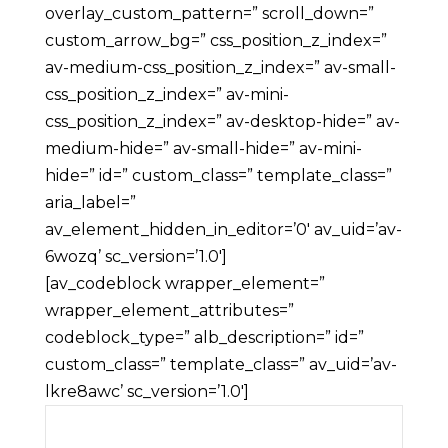
overlay_custom_pattern=” scroll_down=”
custom_arrow_bg=” css_position_z_index=”
av-medium-css_position_z_index=” av-small-
css_position_z_index=” av-mini-
css_position_z_index=” av-desktop-hide=” av-
medium-hide=” av-small-hide=” av-mini-
hide=” id=” custom_class=” template_class=”
aria_label=”
av_element_hidden_in_editor=’0′ av_uid=’av-
6wozq’ sc_version=’1.0′]
[av_codeblock wrapper_element=”
wrapper_element_attributes=”
codeblock_type=” alb_description=” id=”
custom_class=” template_class=” av_uid=’av-
lkre8awc’ sc_version=’1.0′]